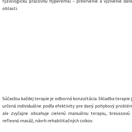
fyziologickú pracovnú hyperémiu – prekrvenie a vyživenie dan
oblasti.
Súčasťou každej terapie je odborná konzultácia. Skladba terapie 
určená individuálne podľa efektivity pre daný pohybový problé
ale zvyčajne obsahuje cielenú manuálnu terapiu, breussovú
reflexnú masáž, návrh rehabilitačných cvikov.