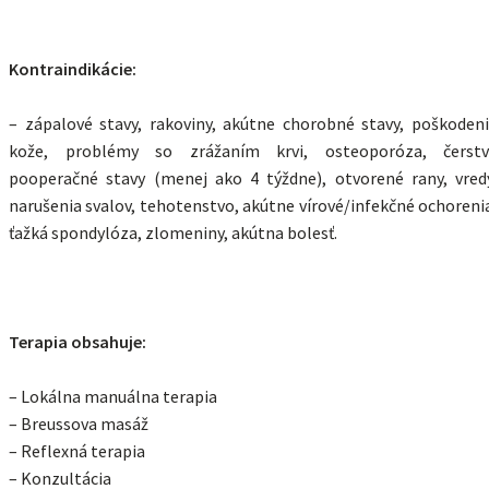
Kontraindikácie:
– zápalové stavy, rakoviny, akútne chorobné stavy, poškoden
kože, problémy so zrážaním krvi, osteoporóza, čerstv
pooperačné stavy (menej ako 4 týždne), otvorené rany, vred
narušenia svalov, tehotenstvo, akútne vírové/infekčné ochoreni
ťažká spondylóza, zlomeniny, akútna bolesť.
T
erapia obsahuje:
– Lokálna manuálna terapia
– Breussova masáž
– Reflexná terapia
– Konzultácia