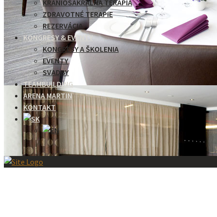
KRANIOSAKRÁLNA TERAPIA
ZDRAVOTNÉ TERAPIE
REZERVÁCIA
KONGRESY & EVENTY
KONGRESY A ŠKOLENIA
EVENTY
SVADBY
TEAMBUILDING
ARENA MARTIN
KONTAKT