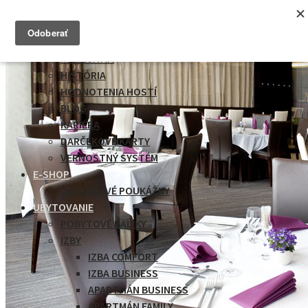
HOTEL TURIEC
PODUJATIA
HISTÓRIA
HODNOTENIA HOSTÍ
BLOG
KARIÉRA
DARČEKOVÉ KARTY
VERNOSTNÝ SYSTÉM
E-SHOP
DARČEKOVÉ POUKÁŽKY
UBYTOVANIE
POBYTOVÉ BALÍKY
IZBY
IZBA COMFORT
IZBA BUSINESS
APARTMÁN BUSINESS
APARTMÁN FAMILY