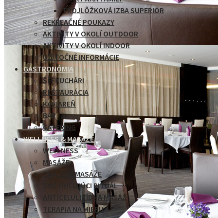
TROJLÔŽKOVÁ IZBA SUPERIOR
REKREAČNÉ POUKAZY
AKTIVITY V OKOLÍ OUTDOOR
AKTIVITY V OKOLÍ INDOOR
UŽITOČNÉ INFORMÁCIE
GASTRONÓMIA
ŠÉFKUCHÁRI
REŠTAURÁCIA
KAVIAREŇ
BAR
CATERING
WELLNESS & MASÁŽE
WELLNESS
MASÁŽE
THAJSKÉ MASÁŽE
ZOŠTÍHĽUJÚCI RITUÁL
ANTICELULITÍDNA MASÁŽ
TERAPIA NA MIERU