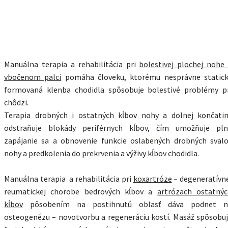
Manuálna terapia a rehabilitácia pri
bolestivej plochej nohe
vbočenom palci
pomáha človeku, ktorému nesprávne static
formovaná klenba chodidla spôsobuje bolestivé problémy p
chôdzi.
Terapia drobných i ostatných kĺbov nohy a dolnej končati
odstraňuje blokády periférnych kĺbov, čím umožňuje pln
zapájanie sa a obnovenie funkcie oslabených drobných sval
nohy a predkolenia do prekrvenia a výživy kĺbov chodidla.
Manuálna terapia a rehabilitácia pri
koxartróze
–
degeneratívn
reumatickej chorobe bedrových kĺbov a
artrózach ostatný
kĺbov
pôsobením na postihnutú oblasť dáva podnet n
osteogenézu – novotvorbu a regeneráciu kostí. Masáž spôsobu