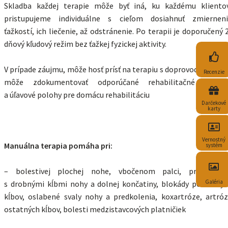
Skladba každej terapie môže byť iná, ku každému kliento
pristupujeme individuálne s cieľom dosiahnuť zmierneni
ťažkostí, ich liečenie, až odstránenie. Po terapii je doporučený 
dňový kľudový režim bez ťažkej fyzickej aktivity.
V prípade záujmu, môže hosť prísť na terapiu s doprovodom, kto
Recenzie
môže zdokumentovať odporúčané rehabilitačné cvičeni
a úľavové polohy pre domácu rehabilitáciu
Darčekové
karty
Vernostný
Manuálna terapia pomáha pri:
systém
– bolestivej plochej nohe, vbočenom palci, problémoc
Galéria
s drobnými kĺbmi nohy a dolnej končatiny, blokády periférny
kĺbov, oslabené svaly nohy a predkolenia, koxartróze, artró
ostatných kĺbov, bolesti medzistavcových platničiek