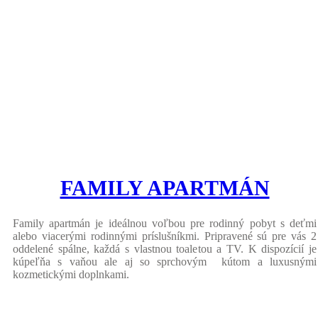
FAMILY APARTMÁN
Family apartmán je ideálnou voľbou pre rodinný pobyt s deťmi
alebo viacerými rodinnými príslušníkmi. Pripravené sú pre vás 2
oddelené spálne, každá s vlastnou toaletou a TV. K dispozícií je
kúpeľňa s vaňou ale aj so sprchovým kútom a luxusnými
kozmetickými doplnkami.