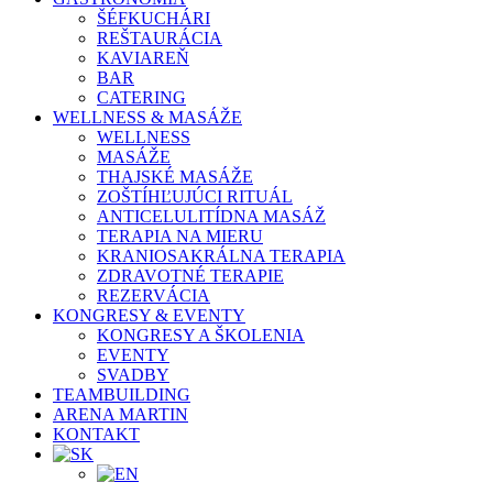
ŠÉFKUCHÁRI
REŠTAURÁCIA
KAVIAREŇ
BAR
CATERING
WELLNESS & MASÁŽE
WELLNESS
MASÁŽE
THAJSKÉ MASÁŽE
ZOŠTÍHĽUJÚCI RITUÁL
ANTICELULITÍDNA MASÁŽ
TERAPIA NA MIERU
KRANIOSAKRÁLNA TERAPIA
ZDRAVOTNÉ TERAPIE
REZERVÁCIA
KONGRESY & EVENTY
KONGRESY A ŠKOLENIA
EVENTY
SVADBY
TEAMBUILDING
ARENA MARTIN
KONTAKT