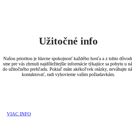
Užitočné info
Našou prioritou je hlavne spokojnosť každého hosťa a z tohto dôvod
sme pre vás zhrnuli najdôležitejšie informácie týkajúce sa pobytu u n
do užitočného prehľadu. Pokiaľ máte akékoľvek otázky, neváhajte n
kontaktovať, radi vyhovieme vašim požiadavkám.
VIAC INFO