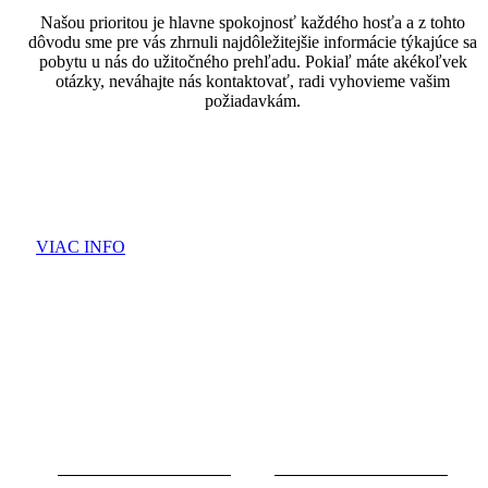
Našou prioritou je hlavne spokojnosť každého hosťa a z tohto
dôvodu sme pre vás zhrnuli najdôležitejšie informácie týkajúce sa
pobytu u nás do užitočného prehľadu. Pokiaľ máte akékoľvek
otázky, neváhajte nás kontaktovať, radi vyhovieme vašim
požiadavkám.
VIAC INFO