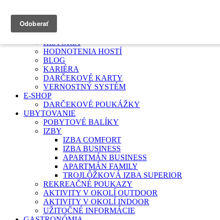
HOTEL TURIEC
PODUJATIA
HISTÓRIA
HODNOTENIA HOSTÍ
BLOG
KARIÉRA
DARČEKOVÉ KARTY
VERNOSTNÝ SYSTÉM
E-SHOP
DARČEKOVÉ POUKÁŽKY
UBYTOVANIE
POBYTOVÉ BALÍKY
IZBY
IZBA COMFORT
IZBA BUSINESS
APARTMÁN BUSINESS
APARTMÁN FAMILY
TROJLÔŽKOVÁ IZBA SUPERIOR
REKREAČNÉ POUKAZY
AKTIVITY V OKOLÍ OUTDOOR
AKTIVITY V OKOLÍ INDOOR
UŽITOČNÉ INFORMÁCIE
GASTRONÓMIA