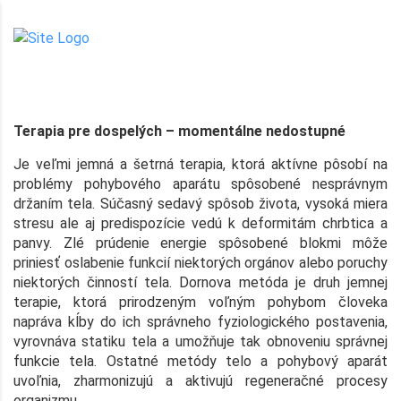
Terapia pre dospelých – momentálne nedostupné
Je veľmi jemná a šetrná terapia, ktorá aktívne pôsobí na
problémy pohybového aparátu spôsobené nesprávnym
držaním tela. Súčasný sedavý spôsob života, vysoká miera
stresu ale aj predispozície vedú k deformitám chrbtica a
panvy. Zlé prúdenie energie spôsobené blokmi môže
priniesť oslabenie funkcií niektorých orgánov alebo poruchy
niektorých činností tela. Dornova metóda je druh jemnej
terapie, ktorá prirodzeným voľným pohybom človeka
napráva kĺby do ich správneho fyziologického postavenia,
vyrovnáva statiku tela a umožňuje tak obnoveniu správnej
funkcie tela. Ostatné metódy telo a pohybový aparát
uvoľnia, zharmonizujú a aktivujú regeneračné procesy
organizmu.