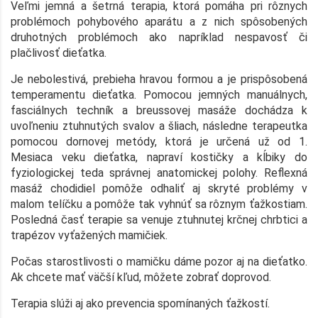
Veľmi jemná a šetrná terapia, ktorá pomáha pri rôznych
problémoch pohybového aparátu a z nich spôsobených
druhotných problémoch ako napríklad nespavosť či
plačlivosť dieťatka.
Je nebolestivá, prebieha hravou formou a je prispôsobená
temperamentu dieťatka. Pomocou jemných manuálnych,
fasciálnych techník a breussovej masáže dochádza k
uvoľneniu ztuhnutých svalov a šliach, následne terapeutka
pomocou dornovej metódy, ktorá je určená už od 1.
Mesiaca veku dieťatka, napraví kostičky a kĺbiky do
fyziologickej teda správnej anatomickej polohy. Reflexná
masáž chodidiel pomôže odhaliť aj skryté problémy v
malom telíčku a pomôže tak vyhnúť sa rôznym ťažkostiam.
Posledná časť terapie sa venuje ztuhnutej krčnej chrbtici a
trapézov vyťažených mamičiek.
Počas starostlivosti o mamičku dáme pozor aj na dieťatko.
Ak chcete mať väčší kľud, môžete zobrať doprovod.
Terapia slúži aj ako prevencia spomínaných ťažkostí.