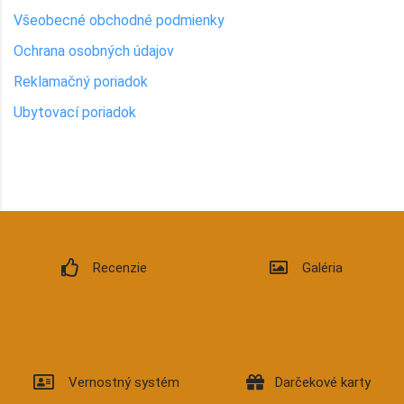
Všeobecné obchodné podmienky
Ochrana osobných údajov
Reklamačný poriadok
Ubytovací poriadok
Recenzie
Galéria
Copyright ©
2026
Hotel Turiec a.s.
created by
LAVERDE
Vernostný systém
Darčekové karty