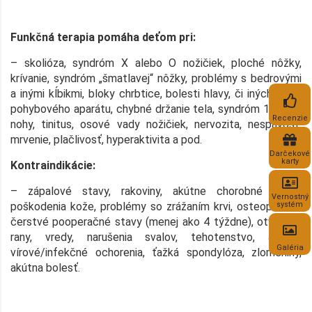
Funkčná terapia pomáha deťom pri:
– skolióza, syndróm X alebo O nožičiek, ploché nôžky,
krívanie, syndróm „šmatlavej“ nôžky, problémy s bedrovými
a inými kĺbikmi, bloky chrbtice, bolesti hlavy, či iných častí
pohybového aparátu, chybné držanie tela, syndróm 1 dlhšej
Recenzie
nohy, tinitus, osové vady nožičiek, nervozita, nespavosť,
mrvenie, plačlivosť, hyperaktivita a pod.
Darčekové
karty
Kontraindikácie:
– zápalové stavy, rakoviny, akútne chorobné stavy,
Vernostný
poškodenia kože, problémy so zrážaním krvi, osteoporóza,
systém
čerstvé pooperačné stavy (menej ako 4 týždne), otvorené
rany, vredy, narušenia svalov, tehotenstvo, akútne
Galéria
vírové/infekčné ochorenia, ťažká spondylóza, zlomeniny,
akútna bolesť.