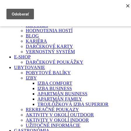
HOTEL TURIEC
PODUJATIA
HISTÓRIA
HODNOTENIA HOSTÍ
BLOG
KARIÉRA
DARČEKOVÉ KARTY
VERNOSTNÝ SYSTÉM
E-SHOP
DARČEKOVÉ POUKÁŽKY
UBYTOVANIE
POBYTOVÉ BALÍKY
IZBY
IZBA COMFORT
IZBA BUSINESS
APARTMÁN BUSINESS
APARTMÁN FAMILY
TROJLÔŽKOVÁ IZBA SUPERIOR
REKREAČNÉ POUKAZY
AKTIVITY V OKOLÍ OUTDOOR
AKTIVITY V OKOLÍ INDOOR
UŽITOČNÉ INFORMÁCIE
GASTRONÓMIA