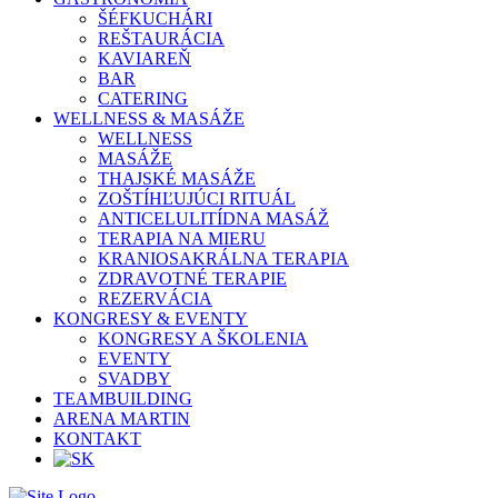
ŠÉFKUCHÁRI
REŠTAURÁCIA
KAVIAREŇ
BAR
CATERING
WELLNESS & MASÁŽE
WELLNESS
MASÁŽE
THAJSKÉ MASÁŽE
ZOŠTÍHĽUJÚCI RITUÁL
ANTICELULITÍDNA MASÁŽ
TERAPIA NA MIERU
KRANIOSAKRÁLNA TERAPIA
ZDRAVOTNÉ TERAPIE
REZERVÁCIA
KONGRESY & EVENTY
KONGRESY A ŠKOLENIA
EVENTY
SVADBY
TEAMBUILDING
ARENA MARTIN
KONTAKT