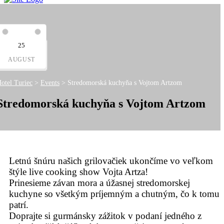
25
AUGUST
otel Turiec
>
Events
>
Stredomorská kuchyňa s Vojtom Artzom
Stredomorská kuchyňa s Vojtom Artzom
Letnú šnúru našich grilovačiek ukončíme vo veľkom
štýle live cooking show Vojta Artza!
Prinesieme závan mora a úžasnej stredomorskej
kuchyne so všetkým príjemným a chutným, čo k tomu
patrí.
Doprajte si gurmánsky zážitok v podaní jedného z