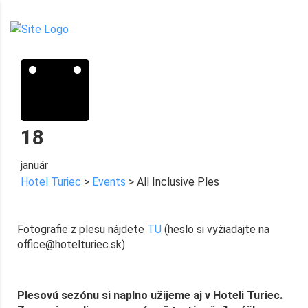
18
január
Hotel Turiec
>
Events
>
All Inclusive Ples
All Inclusive Ples
Fotografie z plesu nájdete
TU
(heslo si vyžiadajte na
office@hotelturiec.sk)
Plesovú sezónu si naplno užijeme aj v Hoteli Turiec.