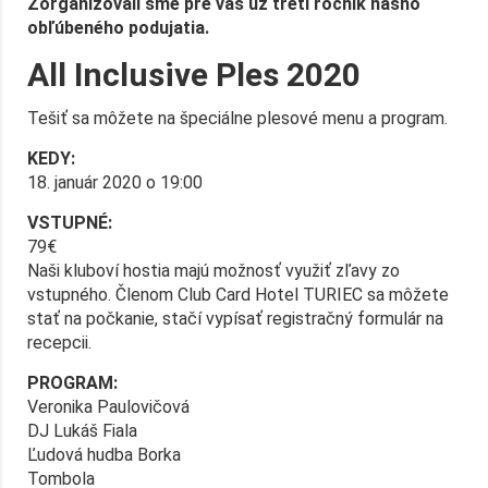
Zorganizovali sme pre vás už tretí ročník nášho
obľúbeného podujatia.
All Inclusive Ples 2020
Tešiť sa môžete na špeciálne plesové menu a program.
KEDY:
18. január 2020 o 19:00
VSTUPNÉ:
79€
Naši kluboví hostia majú možnosť využiť zľavy zo
vstupného. Členom Club Card Hotel TURIEC sa môžete
stať na počkanie, stačí vypísať registračný formulár na
recepcii.
PROGRAM:
Veronika Paulovičová
DJ Lukáš Fiala
Ľudová hudba Borka
Tombola