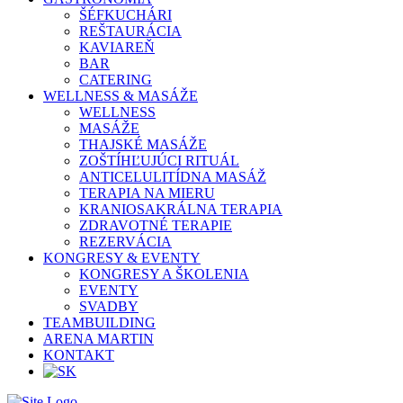
ŠÉFKUCHÁRI
REŠTAURÁCIA
KAVIAREŇ
BAR
CATERING
WELLNESS & MASÁŽE
WELLNESS
MASÁŽE
THAJSKÉ MASÁŽE
ZOŠTÍHĽUJÚCI RITUÁL
ANTICELULITÍDNA MASÁŽ
TERAPIA NA MIERU
KRANIOSAKRÁLNA TERAPIA
ZDRAVOTNÉ TERAPIE
REZERVÁCIA
KONGRESY & EVENTY
KONGRESY A ŠKOLENIA
EVENTY
SVADBY
TEAMBUILDING
ARENA MARTIN
KONTAKT