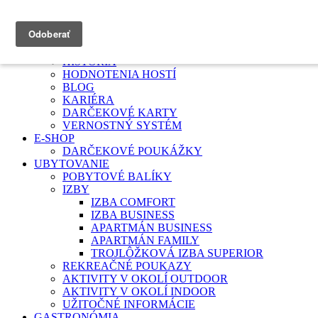
HOTEL TURIEC
PODUJATIA
HISTÓRIA
HODNOTENIA HOSTÍ
BLOG
KARIÉRA
DARČEKOVÉ KARTY
VERNOSTNÝ SYSTÉM
E-SHOP
DARČEKOVÉ POUKÁŽKY
UBYTOVANIE
POBYTOVÉ BALÍKY
IZBY
IZBA COMFORT
IZBA BUSINESS
APARTMÁN BUSINESS
APARTMÁN FAMILY
TROJLÔŽKOVÁ IZBA SUPERIOR
REKREAČNÉ POUKAZY
AKTIVITY V OKOLÍ OUTDOOR
AKTIVITY V OKOLÍ INDOOR
UŽITOČNÉ INFORMÁCIE
GASTRONÓMIA