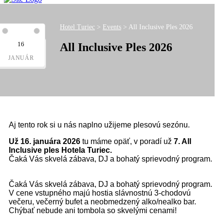
Hotel Turiec
>
Events
>
All Inclusive Ples 2026
16
All Inclusive Ples 2026
JANUÁR
Aj tento rok si u nás naplno užijeme plesovú sezónu.
Už 16. januára
2026
tu máme opäť, v poradí už
7. All
Inclusive ples Hotela Turiec.
Čaká Vás skvelá zábava, DJ a bohatý sprievodný program.
Čaká Vás skvelá zábava, DJ a bohatý sprievodný program.
V cene vstupného majú hostia slávnostnú 3-chodovú
večeru, večerný bufet a neobmedzený alko/nealko bar.
Chýbať nebude ani tombola so skvelými cenami!