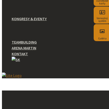
KRANIOSAKRÁLNA TERAPIA
Darčekové
karty
ZDRAVOTNÉ TERAPIE
REZERVÁCIA
KONGRESY & EVENTY
Vernostný
systém
KONGRESY A ŠKOLENIA
EVENTY
SVADBY
Galéria
TEAMBUILDING
ARENA MARTIN
KONTAKT