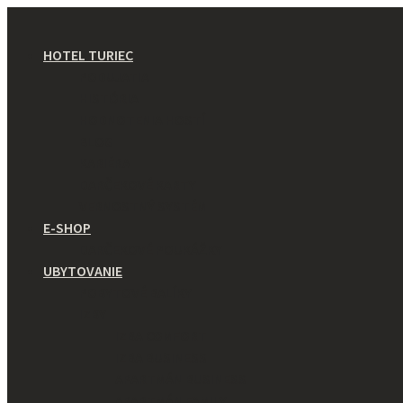
HOTEL TURIEC
PODUJATIA
HISTÓRIA
HODNOTENIA HOSTÍ
BLOG
KARIÉRA
DARČEKOVÉ KARTY
VERNOSTNÝ SYSTÉM
E-SHOP
DARČEKOVÉ POUKÁŽKY
UBYTOVANIE
POBYTOVÉ BALÍKY
IZBY
IZBA COMFORT
IZBA BUSINESS
APARTMÁN BUSINESS
APARTMÁN FAMILY