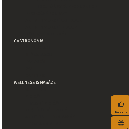
TROJLÔŽKOVÁ IZBA SUPERIOR
REKREAČNÉ POUKAZY
AKTIVITY V OKOLÍ OUTDOOR
AKTIVITY V OKOLÍ INDOOR
UŽITOČNÉ INFORMÁCIE
GASTRONÓMIA
ŠÉFKUCHÁRI
REŠTAURÁCIA
KAVIAREŇ
BAR
CATERING
WELLNESS & MASÁŽE
WELLNESS
MASÁŽE
THAJSKÉ MASÁŽE
ZOŠTÍHĽUJÚCI RITUÁL
Recenzie
ANTICELULITÍDNA MASÁŽ
TERAPIA NA MIERU