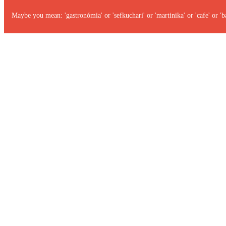
Maybe you mean: 'gastronómia' or 'sefkuchari' or 'martinika' or 'cafe' or 'ba