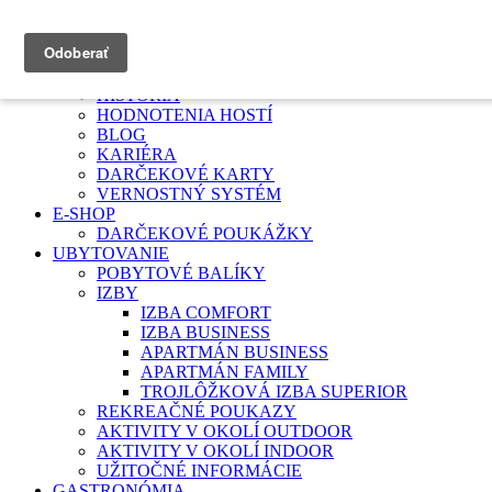
HOTEL TURIEC
PODUJATIA
HISTÓRIA
HODNOTENIA HOSTÍ
BLOG
KARIÉRA
DARČEKOVÉ KARTY
VERNOSTNÝ SYSTÉM
E-SHOP
DARČEKOVÉ POUKÁŽKY
UBYTOVANIE
POBYTOVÉ BALÍKY
IZBY
IZBA COMFORT
IZBA BUSINESS
APARTMÁN BUSINESS
APARTMÁN FAMILY
TROJLÔŽKOVÁ IZBA SUPERIOR
REKREAČNÉ POUKAZY
AKTIVITY V OKOLÍ OUTDOOR
AKTIVITY V OKOLÍ INDOOR
UŽITOČNÉ INFORMÁCIE
GASTRONÓMIA