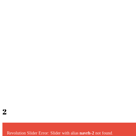
2
Revolution Slider Error: Slider with alias
navrh-2
not found.