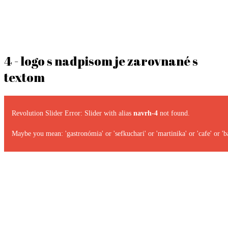
4 - logo s nadpisom je zarovnané s
textom
Revolution Slider Error: Slider with alias
navrh-4
not found.
Maybe you mean: 'gastronómia' or 'sefkuchari' or 'martinika' or 'cafe' or 'ba