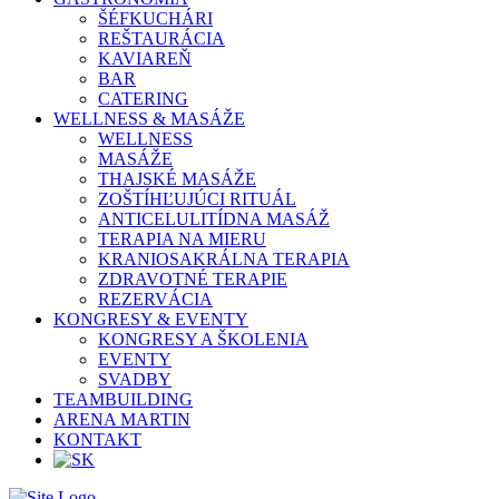
ŠÉFKUCHÁRI
REŠTAURÁCIA
KAVIAREŇ
BAR
CATERING
WELLNESS & MASÁŽE
WELLNESS
MASÁŽE
THAJSKÉ MASÁŽE
ZOŠTÍHĽUJÚCI RITUÁL
ANTICELULITÍDNA MASÁŽ
TERAPIA NA MIERU
KRANIOSAKRÁLNA TERAPIA
ZDRAVOTNÉ TERAPIE
REZERVÁCIA
KONGRESY & EVENTY
KONGRESY A ŠKOLENIA
EVENTY
SVADBY
TEAMBUILDING
ARENA MARTIN
KONTAKT