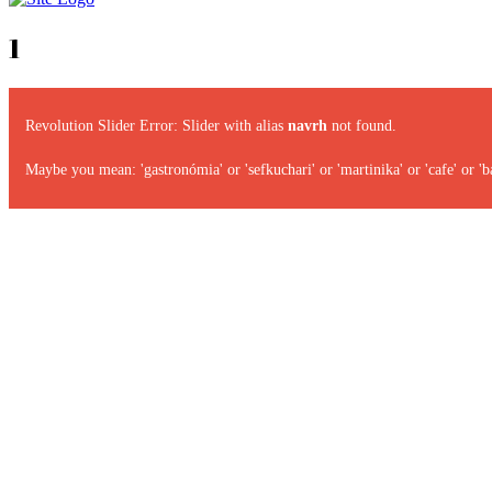
1
Revolution Slider Error: Slider with alias
navrh
not found.
Maybe you mean: 'gastronómia' or 'sefkuchari' or 'martinika' or 'cafe' or 'ba