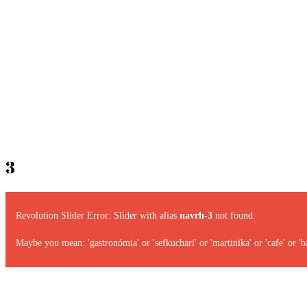
3
Revolution Slider Error: Slider with alias
navrh-3
not found.
Maybe you mean: 'gastronómia' or 'sefkuchari' or 'martinika' or 'cafe' or 'ba