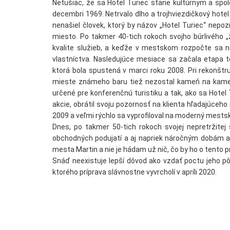
Netušiac, že sa Hotel Turiec stane kultúrnym a spol
decembri 1969. Netrvalo dlho a trojhviezdičkový hotel
nenašiel človek, ktorý by názov „Hotel Turiec“ nepozn
miesto. Po takmer 40-tich rokoch svojho búrlivého „
kvalite služieb, a keďže v mestskom rozpočte sa n
vlastníctva. Nasledujúce mesiace sa začala etapa t
ktorá bola spustená v marci roku 2008. Pri rekonštr
mieste známeho baru tiež nezostal kameň na kameni
určené pre konferenčnú turistiku a tak, ako sa Hot
akcie, obrátil svoju pozornosť na klienta hľadajúce
2009 a veľmi rýchlo sa vyprofiloval na moderný mestsk
Dnes, po takmer 50-tich rokoch svojej nepretržitej
obchodných podujatí a aj napriek náročným dobám a r
mesta Martin a nie je hádam už nič, čo by ho o tento prí
Snáď neexistuje lepší dôvod ako vzdať poctu jeho pô
ktorého príprava slávnostne vyvrcholí v apríli 2020.