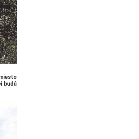
miesto
ci budú