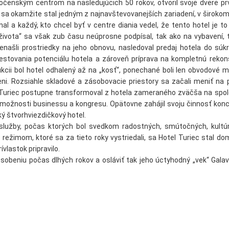
očenským centrom na nasledujúcich 50 rokov, otvoril svoje dvere prv
 sa okamžite stal jedným z najnavštevovanejších zariadení, v širokom
al a každý, kto chcel byť v centre diania vedel, že tento hotel je t
života“ sa však zub času neúprosne podpísal, tak ako na vybavení, t
enašli prostriedky na jeho obnovu, nasledoval predaj hotela do sú
estovania potenciálu hotela a zároveň príprava na kompletnú rekonš
ukcii bol hotel odhalený až na „kosť“, ponechané boli len obvodové 
. Rozsiahle skladové a zásobovacie priestory sa začali meniť na p
el Turiec postupne transformoval z hotela zameraného zväčša na spo
ho možnosti businessu a kongresu. Opätovne zahájil svoju činnosť ko
ý štvorhviezdičkový hotel.
 služby, počas ktorých bol svedkom radostných, smútočných, kultúr
ežimom, ktoré sa za tieto roky vystriedali, sa Hotel Turiec stal do
vlastok pripravilo.
sobeniu počas dlhých rokov a osláviť tak jeho úctyhodný „vek“ Gala