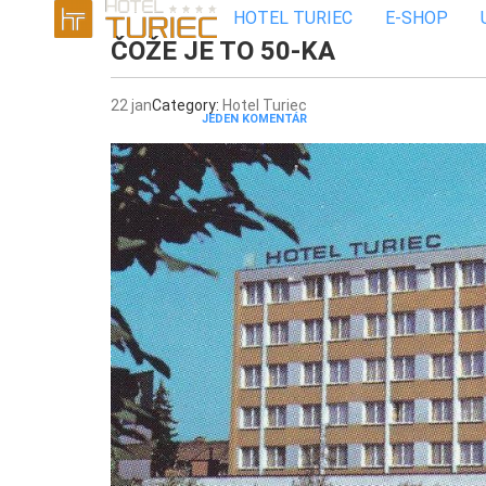
HOTEL TURIEC
E-SHOP
ČOŽE JE TO 50-KA
22
jan
Category:
Hotel Turiec
JEDEN KOMENTÁR