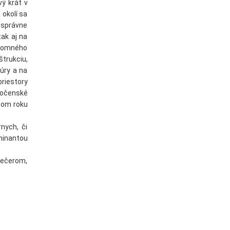
ý krát v
 okolí sa
o správne
ak aj na
kromného
trukciu,
múry a na
riestory
ločenské
ncom roku
nych, či
minantou
večerom,