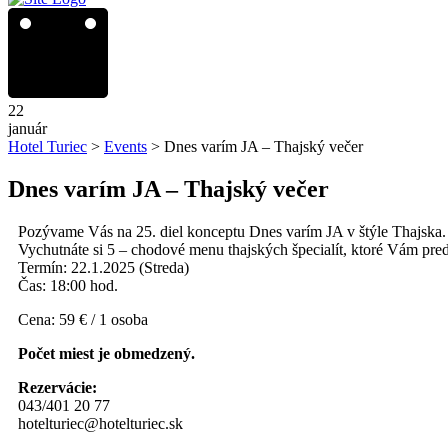
22
január
Hotel Turiec
>
Events
>
Dnes varím JA – Thajský večer
Dnes varím JA – Thajský večer
Pozývame Vás na 25. diel konceptu Dnes varím JA v štýle Thajska.
Vychutnáte si 5 – chodové menu thajských špecialít, ktoré Vám pre
Termín: 22.1.2025 (Streda)
Čas: 18:00 hod.
Cena: 59 € / 1 osoba
Počet miest je obmedzený.
Rezervácie:
043/401 20 77
hotelturiec@hotelturiec.sk