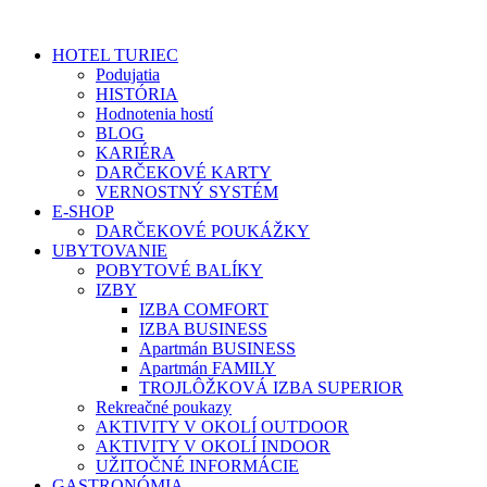
HOTEL TURIEC
Podujatia
HISTÓRIA
Hodnotenia hostí
BLOG
KARIÉRA
DARČEKOVÉ KARTY
VERNOSTNÝ SYSTÉM
E-SHOP
DARČEKOVÉ POUKÁŽKY
UBYTOVANIE
POBYTOVÉ BALÍKY
IZBY
IZBA COMFORT
IZBA BUSINESS
Apartmán BUSINESS
Apartmán FAMILY
TROJLÔŽKOVÁ IZBA SUPERIOR
Rekreačné poukazy
AKTIVITY V OKOLÍ OUTDOOR
AKTIVITY V OKOLÍ INDOOR
UŽITOČNÉ INFORMÁCIE
GASTRONÓMIA