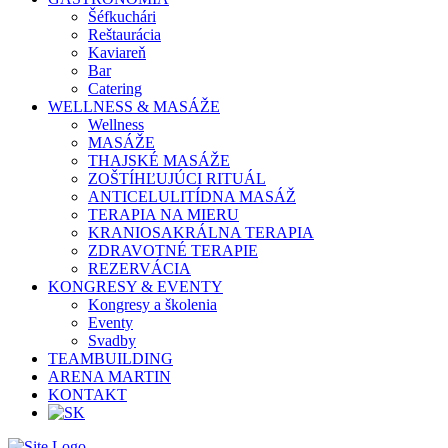
Šéfkuchári
Reštaurácia
Kaviareň
Bar
Catering
WELLNESS & MASÁŽE
Wellness
MASÁŽE
THAJSKÉ MASÁŽE
ZOŠTÍHĽUJÚCI RITUÁL
ANTICELULITÍDNA MASÁŽ
TERAPIA NA MIERU
KRANIOSAKRÁLNA TERAPIA
ZDRAVOTNÉ TERAPIE
REZERVÁCIA
KONGRESY & EVENTY
Kongresy a školenia
Eventy
Svadby
TEAMBUILDING
ARENA MARTIN
KONTAKT