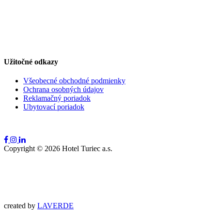
Užitočné odkazy
Všeobecné obchodné podmienky
Ochrana osobných údajov
Reklamačný poriadok
Ubytovací poriadok
Copyright ©
2026
Hotel Turiec a.s.
created by
LAVERDE